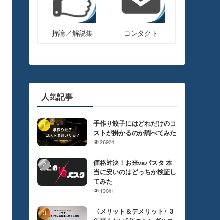
持論／解説集
コンタクト
人気記事
手作り餃子にはどれだけのコ
ストが掛かるのか調べてみた
26924
価格対決！お米vsパスタ 本
当に安いのはどっちか検証し
てみた
13001
〈メリット＆デメリット〉3