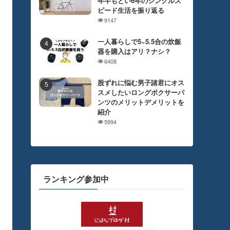
年半もとい6年のシングルス
ピード生活を振り返る
9147
一人暮らしで5~5.5合の炊飯
器を購入はアリ？ナシ？
6408
股ずれに悩む男子諸君にオス
スメしたいロングボクサーパ
ンツのメリットデメリットを
紹介
5994
ランキング参加中