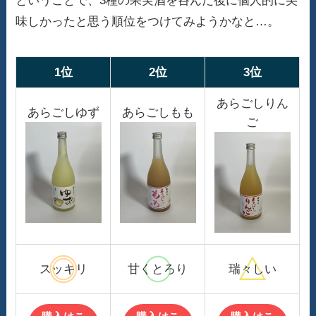
ということで、3種の果実酒を呑んだ後に個人的に美
味しかったと思う順位をつけてみようかなと…。
1位
2位
3位
あらごしりん
あらごしゆず
あらごしもも
ご
スッキリ
甘くとろり
瑞々しい