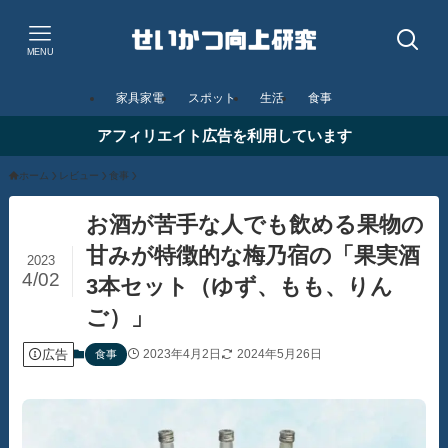
MENU
家具家電
スポット
生活
食事
アフィリエイト広告を利用しています
ホーム
レビュー
食事
お酒が苦手な人でも飲める果物の
甘みが特徴的な梅乃宿の「果実酒
2023
4/02
3本セット（ゆず、もも、りん
ご）」
広告
2023年4月2日
2024年5月26日
食事