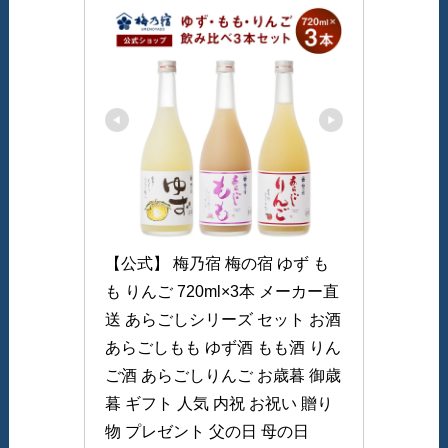
【公式】 梅乃宿 梅の宿 ゆず も
も りんご 720ml×3本 メーカー直
送 あらごしシリーズ セット お酒 
あらごしもも ゆず酒 もも酒 りん
ご酒 あらごしりんご お歳暮 御歳
暮 ギフト 人気 内祝 お祝い 贈り
物 プレゼント 父の日 母の日